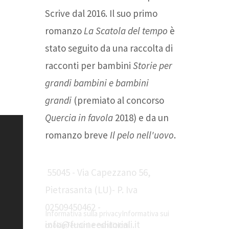
Scrive dal 2016. Il suo primo
romanzo
La Scatola del tempo
è
stato seguito da una raccolta di
racconti per bambini
Storie per
grandi bambini e bambini
grandi
(premiato al concorso
Quercia in favola
2018) e da un
romanzo breve
Il pelo nell'uovo
.
Fucine Editoriali
55045 - Via Capezzano 56,
Pietrasanta (LU)- P. Iva
02509450462 -
Informativa sulla privacy
Informativa sui
info@fucineeditoriali.it
cookie
Termini e condizioni