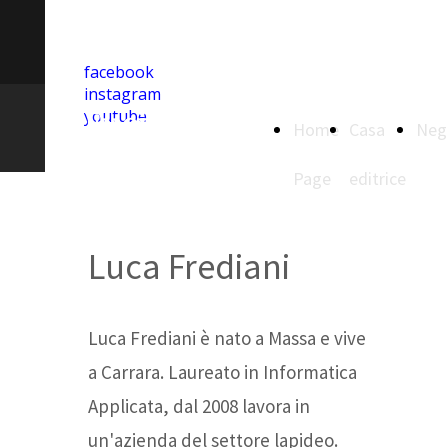
info@fucineeditoriali.it
facebook
instagram
Fucine
youtube
Home
Casa
Neg
Editoriali
Page
editrice
Luca Frediani
Luca Frediani è nato a Massa e vive
a Carrara. Laureato in Informatica
Applicata, dal 2008 lavora in
un'azienda del settore lapideo.